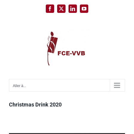
Passer
Facebook
X
LinkedIn
YouTube
au
contenu
Aller à...
Christmas Drink 2020