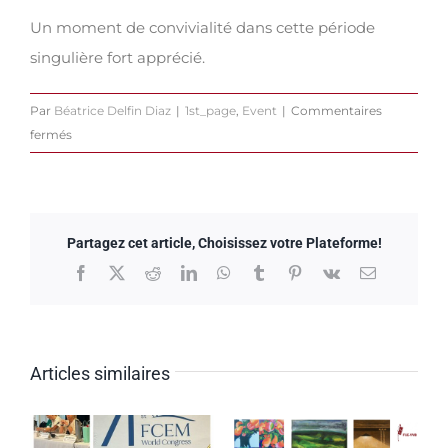
Un moment de convivialité dans cette période
singulière fort apprécié.
Par
Béatrice Delfin Diaz
|
1st_page
,
Event
|
Commentaires
sur
fermés
Christmas
Drink
2020
Partagez cet article, Choisissez votre Plateforme!
Facebook
X
Reddit
LinkedIn
WhatsApp
Tumblr
Pinterest
Vk
Email
Articles similaires