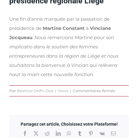
présidence régionale Liège
Une fin d'anné marquée par la passation de
présidence de
Martine Constant
à
Vinciane
Jocqueau
. Nous remercions Martine pour son
implicatio dans le soutien des femmes
entrepreneures dans la région de Liège et nous
souhaitons la bienvenue à Vincian qui relèvera
haut la main cette nouvelle fonction.
sur
Par
Béatrice Delfin Diaz
|
News
|
Commentaires fermés
Christmas
Drink
et
changemen
Partagez cet article, Choisissez votre Plateforme!
de
Facebook
X
Reddit
LinkedIn
WhatsApp
Tumblr
Pinterest
Vk
Email
présidence