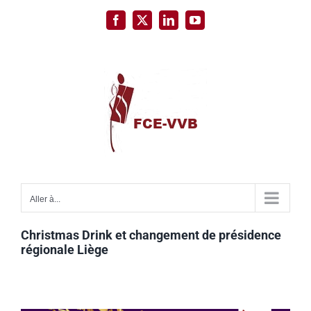
Passer
Facebook
X
LinkedIn
YouTube
au
contenu
Aller à...
Christmas Drink et changement de présidence
régionale Liège