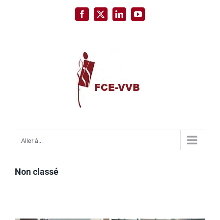
Passer
Facebook
X
LinkedIn
YouTube
au
contenu
Aller à...
Non classé