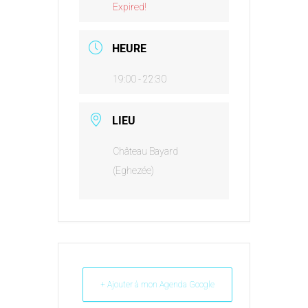
Expired!
HEURE
19:00 - 22:30
LIEU
Château Bayard
(Eghezée)
+ Ajouter à mon Agenda Google