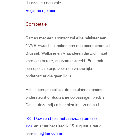
duurzame economie.
Registreer je hier
.
Competitie
Samen met een sponsor zal elke minister een
"
VVB Award
" uitreiken aan een ondernemer uit
Brussel, Wallonië en Vlaanderen die zich inzet
voor een betere, duurzame wereld. Er is ook
een
speciale prijs
voor een vrouwelijke
ondernemer die geen lid is.
Heb jij een project dat de
circulaire economie
ondersteunt of
duurzame oplossingen
biedt ?
Dan is deze prijs misschien iets voor jou !
>>> Download hier het aanvraagformulier
<<<
en stuur het
uiterlijk 15 augustus
terug
naar
info@fce-vvb.be
.