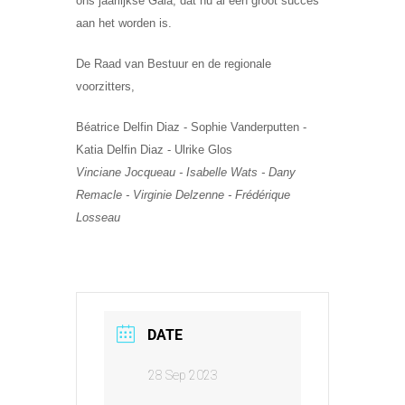
ons jaarlijkse Gala, dat nu al een groot succes
aan het worden is.
De Raad van Bestuur en de regionale
voorzitters,
Béatrice Delfin Diaz - Sophie Vanderputten -
Katia Delfin Diaz - Ulrike Glos
Vinciane Jocqueau - Isabelle Wats - Dany
Remacle - Virginie Delzenne - Frédérique
Losseau
DATE
28 Sep 2023