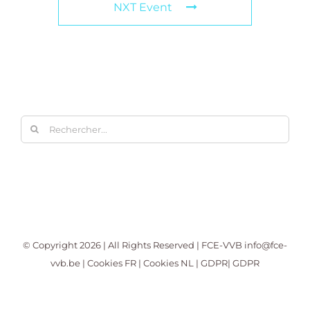
NXT Event
Rechercher:
© Copyright
2026 | All Rights Reserved | FCE-VVB
info@fce-
vvb.be
|
Cookies FR
|
Cookies NL
|
GDPR
|
GDPR
Facebook
X
LinkedIn
YouTube