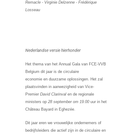
Remacle - Virginie Delzenne - Frédérique
Losseau
Nederlandse versie hierhonder
Het thema van het
Annual Gala
van FCE-VVB
Belgium dit jaar is de
circulaire
economie
en
duurzame oplossingen
.
Het zal
plaatsvinden in aanwezigheid van Vice-
Premier
David Clarinval
en de regionale
ministers op
28 september om 19.00
uur in het
Château Bayard in Eghezée.
Dit jaar eren we vrouwelijke ondernemers of
bedrijfsleiders die actief zijn in de
circulaire en