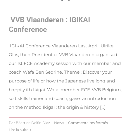
VVB Vlaanderen : IGIKAI
Conference
IGIKAI Conference Vlaanderen Last April, Ulrike
Glos, then President of VVB Vlaanderen organised
our 1st FCE Academy session with our member and
coach Wafa Ben Sedrine. Theme : Discover your
purpose of life or how the Japanese live long and
happily ith Ikigai. Wafa, member FCE-VVB Belgium,
soft skills trainer and coach, gave an introduction
on the method Ikigai : the origin & history [...]
sur
Par
Béatrice Delfin Diaz
|
News
|
Commentaires fermés
VVB
Lire la suite