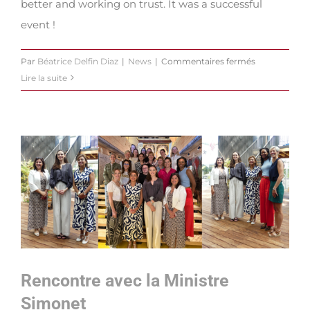
better and working on trust. It was a successful
event !
sur
Par
Béatrice Delfin Diaz
|
News
|
Commentaires fermés
Women
Lire la suite
Leadership
&
Networking
Rencontre avec la Ministre
Simonet