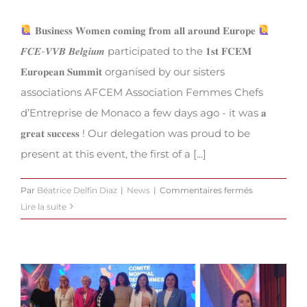
𝐁𝐮𝐬𝐢𝐧𝐞𝐬𝐬 𝐖𝐨𝐦𝐞𝐧 𝐜𝐨𝐦𝐢𝐧𝐠 𝐟𝐫𝐨𝐦 𝐚𝐥𝐥 𝐚𝐫𝐨𝐮𝐧𝐝 𝐄𝐮𝐫𝐨𝐩𝐞
𝑭𝑪𝑬-𝑽𝑽𝑩 𝑩𝒆𝒍𝒈𝒊𝒖𝒎 participated to the 𝟏𝐬𝐭 𝐅𝐂𝐄𝐌
𝐄𝐮𝐫𝐨𝐩𝐞𝐚𝐧 𝐒𝐮𝐦𝐦𝐢𝐭 organised by our sisters
associations AFCEM Association Femmes Chefs
d’Entreprise de Monaco a few days ago - it was 𝐚
𝐠𝐫𝐞𝐚𝐭 𝐬𝐮𝐜𝐜𝐞𝐬𝐬 ! Our delegation was proud to be
present at this event, the first of a [...]
sur
Par
Béatrice Delfin Diaz
|
News
|
Commentaires fermés
1st
Lire la suite
FCEM
European
Summit
in
Monaco