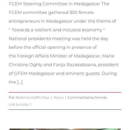
FCEM Steering Committee in Madagascar The
FCEM committee gathered 300 female
entrepreneurs in Madagascar under the theme of
" Towards a resilient and inclusive economy "
National presidents meeting was held the day
before the official opening in presence of
the Foreign Affairs Minister of Madagascar, Marie
Christine Oghly and Fanja Razakaboana, president
of GFEM Madagascar and eminent guests. During
the [...]
sur
Par
Béatrice Delfin Diaz
|
News
|
Commentaires fermés
FCEM
Lire la suite
Steering
Committee
in