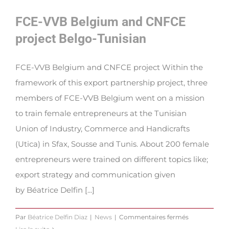
FCE-VVB Belgium and CNFCE
project Belgo-Tunisian
FCE-VVB Belgium and CNFCE project Within the
framework of this export partnership project, three
members of FCE-VVB Belgium went on a mission
to train female entrepreneurs at the Tunisian
Union of Industry, Commerce and Handicrafts
(Utica) in Sfax, Sousse and Tunis. About 200 female
entrepreneurs were trained on different topics like;
export strategy and communication given
by Béatrice Delfin [...]
sur
Par
Béatrice Delfin Diaz
|
News
|
Commentaires fermés
FCE-