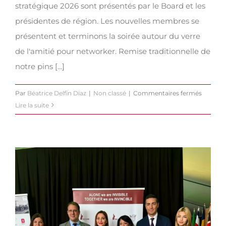
stratégique 2026 sont présentés par le Board et les
présidentes de région. Les nouvelles membres se
présentent et terminons la soirée autour du verre
de l'amitié pour networker. Remise traditionnelle de
notre pins [...]
sur
Par
Béatrice Delfin Diaz
|
Non classé
|
Commentaires fermés
Drink
Lire la suite
Nouvel
An
&
Kick
off
2026