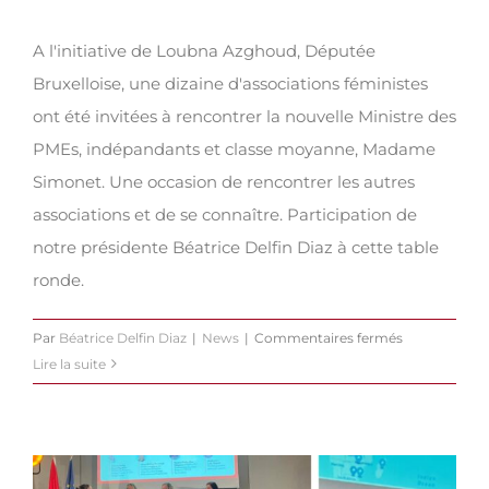
A l'initiative de Loubna Azghoud, Députée
Bruxelloise, une dizaine d'associations féministes
ont été invitées à rencontrer la nouvelle Ministre des
PMEs, indépandants et classe moyanne, Madame
Simonet. Une occasion de rencontrer les autres
associations et de se connaître. Participation de
notre présidente Béatrice Delfin Diaz à cette table
ronde.
sur
Par
Béatrice Delfin Diaz
|
News
|
Commentaires fermés
Rencontre
Lire la suite
avec
la
Ministre
Simonet