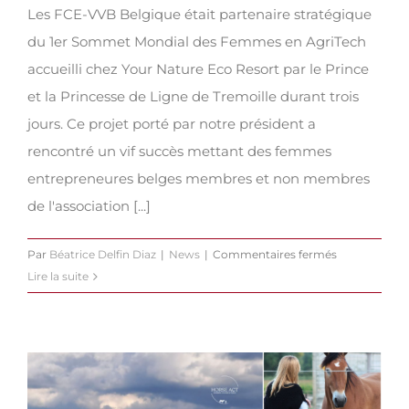
Les FCE-VVB Belgique était partenaire stratégique
du 1er Sommet Mondial des Femmes en AgriTech
accueilli chez Your Nature Eco Resort par le Prince
et la Princesse de Ligne de Tremoille durant trois
jours. Ce projet porté par notre président a
rencontré un vif succès mettant des femmes
entrepreneures belges membres et non membres
de l'association [...]
sur
Par
Béatrice Delfin Diaz
|
News
|
Commentaires fermés
Sommet
Lire la suite
des
Femmes
en
Agritech