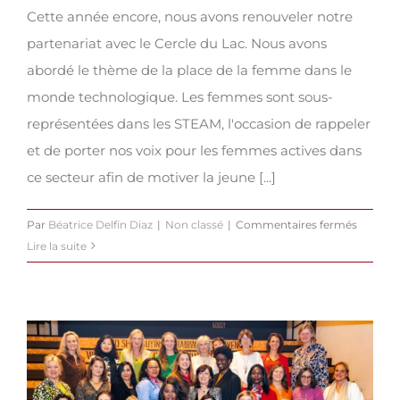
Cette année encore, nous avons renouveler notre
partenariat avec le Cercle du Lac. Nous avons
abordé le thème de la place de la femme dans le
monde technologique. Les femmes sont sous-
représentées dans les STEAM, l'occasion de rappeler
et de porter nos voix pour les femmes actives dans
ce secteur afin de motiver la jeune [...]
sur
Par
Béatrice Delfin Diaz
|
Non classé
|
Commentaires fermés
Women
Lire la suite
in
Tech
–
la
place
des
femme