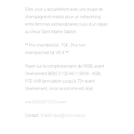
Elles vous y accueilleront avec une coupe de
champagne et snacks pour un networking
entre femmes extraordinaires suivi d'un repas
au Vieux Saint-Martin Sablon.
** Prix membre/lid : 70€ - Prix non
membre/niet lid : 85 € **
Payer sur le compte bancaire de l'ASBL avant
l'événement BE85 2100 4611 8906 - ASBL
FCE-VVB (annulation jusqu'à 72h avant
l'événement, sinon la somme est dûe)
>>>
INSCRIPTION
<<<<
Contact :
Kdelfindiaz@omnivat.eu