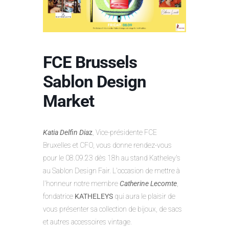
FCE Brussels
Sablon Design
Market
Katia Delfin Dia
z
, Vice-présidente FCE
Bruxelles et CFO, vous donne rendez-vous
pour le 08.09.23 dès 18h au stand Katheley's
au Sablon Design Fair. L'occasion de mettre à
l'honneur notre membre
Catherine Lecomte
,
fondatrice
KATHELEYS
qui aura le plaisir de
vous présenter sa collection de bijoux, de sacs
et autres accessoires vintage.