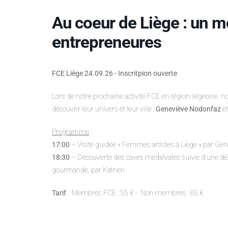
Au coeur de Liège : un 
entrepreneures
FCE Liège 24.09.26 - Inscritpion ouverte
Lors de notre prochaine activité FCE en région liégeoise
découvrir leur univers et leur ville :
Geneviève Nodonfaz
et
Programme
:
17:00
– Visite guidée « Femmes artistes à Liège » par Gen
18:30
– Découverte des caves médiévales suivie d'une dé
gourmande, par Katrien
Tarif
: Membres FCE : 55 € - Non-membres : 65 €