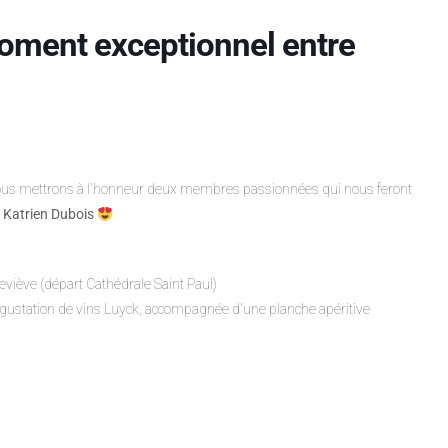
moment exceptionnel entre
, nous mettrons à l'honneur deux membres passionnées qui nous feront
Katrien Dubois
eviève (départ Cathédrale Saint Paul)
gustation de vins Luyck, accompagnée d'une planche apéritive