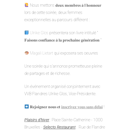
Nous mettons 𝐝𝐞𝐮𝐱 𝐦𝐞𝐦𝐛𝐫𝐞𝐬 𝐚̀ 𝐥'𝐡𝐨𝐧𝐧𝐞𝐮𝐫
lors de cette soirée, deux femmes
exceptionnelles au parcours différent :
Ulrike Glos
présentera son livre intitulé "
𝐅𝐚𝐢𝐬𝐨𝐧𝐬 𝐜𝐨𝐧𝐟𝐢𝐚𝐧𝐜𝐞 𝐚̀ 𝐥𝐚 𝐩𝐫𝐨𝐜𝐡𝐚𝐢𝐧𝐞 𝐠𝐞́𝐧𝐞́𝐫𝐚𝐭𝐢𝐨𝐧 "
Magali Lietart
qui exposera ses oeuvres
Une soirée qui s'annonce prometteuse pleine
de partages et de richesse.
Un événement organisé conjointement avec
VVB Flandres Ulrike Glos, Vice-Présidente.
𝐑𝐞𝐣𝐨𝐢𝐠𝐧𝐞𝐳-𝐧𝐨𝐮𝐬 𝐞𝐭
𝐢𝐧𝐬𝐜𝐫𝐢𝐯𝐞𝐳-𝐯𝐨𝐮𝐬 𝐬𝐚𝐧𝐬 𝐝𝐞́𝐥𝐚𝐢
!
Plaisirs d'hiver
: Place Sainte-Catherine - 1000
Bruxelles -
Selecto Restaurant
: Rue de Flandre