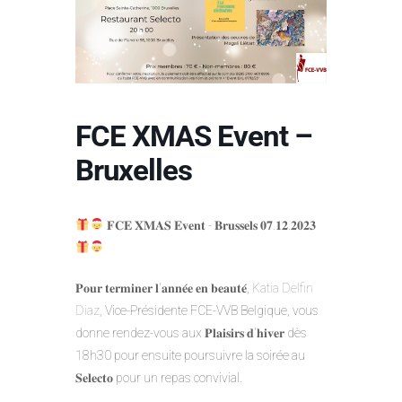
FCE XMAS Event –
Bruxelles
𝐅𝐂𝐄 𝐗𝐌𝐀𝐒 𝐄𝐯𝐞𝐧𝐭 - 𝐁𝐫𝐮𝐬𝐬𝐞𝐥𝐬 𝟎𝟕.𝟏𝟐.𝟐𝟎𝟐𝟑
𝐏𝐨𝐮𝐫 𝐭𝐞𝐫𝐦𝐢𝐧𝐞𝐫 𝐥'𝐚𝐧𝐧𝐞́𝐞 𝐞𝐧 𝐛𝐞𝐚𝐮𝐭𝐞́,
Katia Delfin
Diaz
, Vice-Présidente FCE-VVB Belgique, vous
donne rendez-vous aux 𝐏𝐥𝐚𝐢𝐬𝐢𝐫𝐬 𝐝'𝐡𝐢𝐯𝐞𝐫 dès
18h30 pour ensuite poursuivre la soirée au
𝐒𝐞𝐥𝐞𝐜𝐭𝐨 pour un repas convivial.