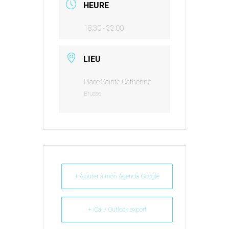
HEURE
18:30 - 22:00
LIEU
Place Sainte Catherine
Brussel
+ Ajouter à mon Agenda Google
+ iCal / Outlook export