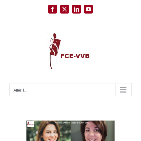
Passer
Facebook
X
LinkedIn
YouTube
au
contenu
Aller à...