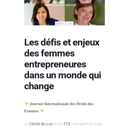
Les défis et enjeux
des femmes
entrepreneures
dans un monde qui
change
𝐉𝐨𝐮𝐫𝐧𝐞́𝐞 𝐈𝐧𝐭𝐞𝐫𝐧𝐚𝐭𝐢𝐨𝐧𝐚𝐥𝐞 𝐝𝐞𝐬 𝐃𝐫𝐨𝐢𝐭𝐬 𝐝𝐞𝐬
𝐅𝐞𝐦𝐦𝐞𝐬
Le
Cercle du Lac
et les
FCE
marquent le coup