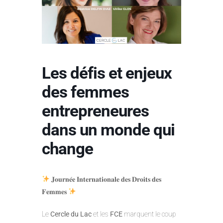
Les défis et enjeux
des femmes
entrepreneures
dans un monde qui
change
𝐉𝐨𝐮𝐫𝐧𝐞́𝐞 𝐈𝐧𝐭𝐞𝐫𝐧𝐚𝐭𝐢𝐨𝐧𝐚𝐥𝐞 𝐝𝐞𝐬 𝐃𝐫𝐨𝐢𝐭𝐬 𝐝𝐞𝐬
𝐅𝐞𝐦𝐦𝐞𝐬
Le
Cercle du Lac
et les
FCE
marquent le coup