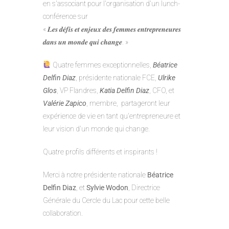
en s'associant pour l'organisation d'un lunch-
conférence sur
« 𝑳𝒆𝒔 𝒅𝒆́𝒇𝒊𝒔 𝒆𝒕 𝒆𝒏𝒋𝒆𝒖𝒙 𝒅𝒆𝒔 𝒇𝒆𝒎𝒎𝒆𝒔 𝒆𝒏𝒕𝒓𝒆𝒑𝒓𝒆𝒏𝒆𝒖𝒓𝒆𝒔
𝒅𝒂𝒏𝒔 𝒖𝒏 𝒎𝒐𝒏𝒅𝒆 𝒒𝒖𝒊 𝒄𝒉𝒂𝒏𝒈𝒆. »
Quatre femmes exceptionnelles,
Béatrice
Delfin Diaz
, présidente nationale FCE,
Ulrike
Glos
, VP Flandres,
Katia Delfin Diaz
, CFO, et
Valérie Zapico
, membre, partageront leur
expérience de vie en tant qu'entrepreneure et
leur vision d'un monde qui change.
Quatre profils différents et inspirants !
Merci à notre présidente nationale
Béatrice
Delfin Diaz
, et
Sylvie Wodon
, Directrice
Générale du Cercle du Lac pour cette belle
collaboration.