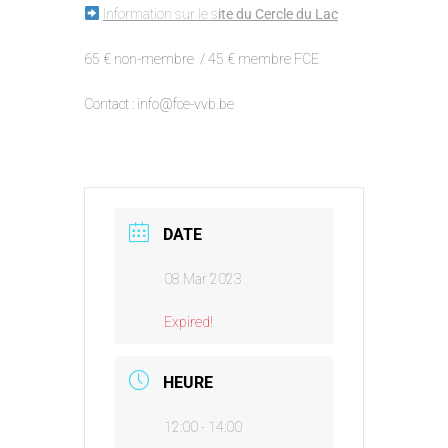
Information sur le s
ite du Cercle du Lac
65 € non-membre / 45 € membre FCE
Contact : info@fce-vvb.be
DATE
08 Mar 2023
Expired!
HEURE
12:00 - 14:00