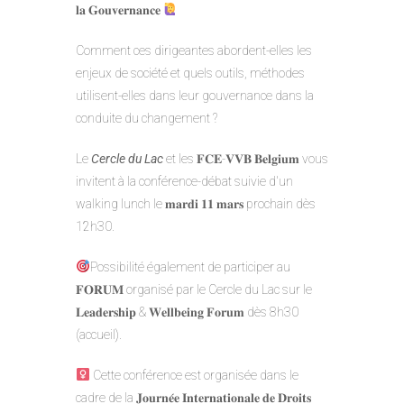
𝐥𝐚 𝐆𝐨𝐮𝐯𝐞𝐫𝐧𝐚𝐧𝐜𝐞
Comment ces dirigeantes abordent-elles les
enjeux de société et quels outils, méthodes
utilisent-elles dans leur gouvernance dans la
conduite du changement ?
Le
Cercle du Lac
et les 𝐅𝐂𝐄-𝐕𝐕𝐁 𝐁𝐞𝐥𝐠𝐢𝐮𝐦 vous
invitent à la conférence-débat suivie d'un
walking lunch le 𝐦𝐚𝐫𝐝𝐢 𝟏𝟏 𝐦𝐚𝐫𝐬 prochain dès
12h30.
Possibilité également de participer au
𝐅𝐎𝐑𝐔𝐌 organisé par le Cercle du Lac sur le
𝐋𝐞𝐚𝐝𝐞𝐫𝐬𝐡𝐢𝐩 & 𝐖𝐞𝐥𝐥𝐛𝐞𝐢𝐧𝐠 𝐅𝐨𝐫𝐮𝐦 dès 8h30
(accueil).
Cette conférence est organisée dans le
cadre de la 𝐉𝐨𝐮𝐫𝐧𝐞́𝐞 𝐈𝐧𝐭𝐞𝐫𝐧𝐚𝐭𝐢𝐨𝐧𝐚𝐥𝐞 𝐝𝐞 𝐃𝐫𝐨𝐢𝐭𝐬