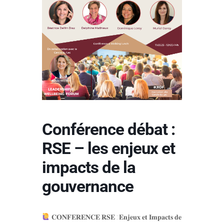
Conférence débat :
RSE – les enjeux et
impacts de la
gouvernance
𝐂𝐎𝐍𝐅𝐄𝐑𝐄𝐍𝐂𝐄 𝐑𝐒𝐄 : 𝐄𝐧𝐣𝐞𝐮𝐱 𝐞𝐭 𝐈𝐦𝐩𝐚𝐜𝐭𝐬 𝐝𝐞