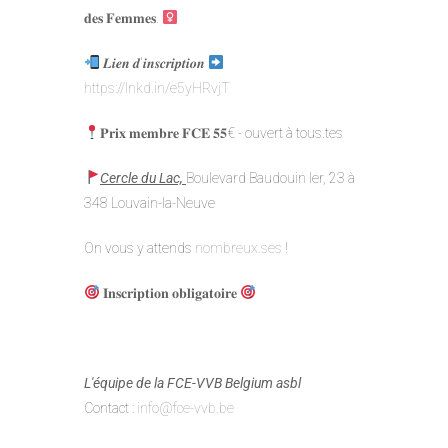
𝐝𝐞𝐬 𝐅𝐞𝐦𝐦𝐞𝐬.
𝑳𝒊𝒆𝒏 𝒅'𝒊𝒏𝒔𝒄𝒓𝒊𝒑𝒕𝒊𝒐𝒏
https://lnkd.in/e5yHRvjT
𝐏𝐫𝐢𝐱 𝐦𝐞𝐦𝐛𝐫𝐞 𝐅𝐂𝐄 𝟓𝟓€ - ouvert à tous.tes
Cercle du Lac,
Boulevard Baudouin Ier, 23 à
348 Louvain-la-Neuve
On vous y attends
nombreux.ses
!
𝐈𝐧𝐬𝐜𝐫𝐢𝐩𝐭𝐢𝐨𝐧 𝐨𝐛𝐥𝐢𝐠𝐚𝐭𝐨𝐢𝐫𝐞
L'équipe de la FCE-VVB Belgium asbl
Contact :
info@fce-vvb.be