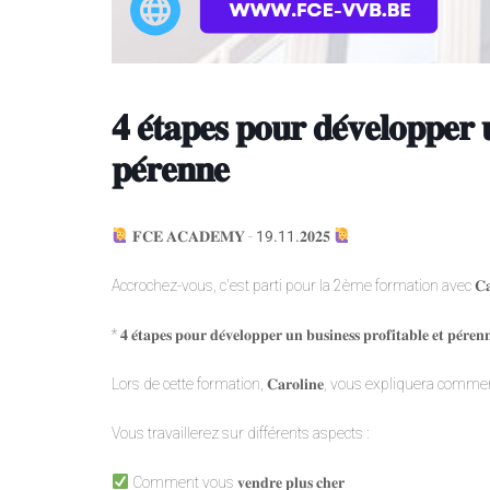
𝟒 𝐞́𝐭𝐚𝐩𝐞𝐬 𝐩𝐨𝐮𝐫 𝐝𝐞́𝐯𝐞𝐥𝐨𝐩𝐩𝐞𝐫 𝐮
𝐩𝐞́𝐫𝐞𝐧𝐧𝐞
𝐅𝐂𝐄 𝐀𝐂𝐀𝐃𝐄𝐌𝐘 -
19.11.
𝟐𝟎𝟐𝟓
Accrochez-vous, c'est parti pour la 2ème formation avec 𝐂𝐚𝐫
* 𝟒 𝐞́𝐭𝐚𝐩𝐞𝐬 𝐩𝐨𝐮𝐫 𝐝𝐞́𝐯𝐞𝐥𝐨𝐩𝐩𝐞𝐫 𝐮𝐧 𝐛𝐮𝐬𝐢𝐧𝐞𝐬𝐬 𝐩𝐫𝐨𝐟𝐢𝐭𝐚𝐛𝐥𝐞 𝐞𝐭 𝐩𝐞́𝐫𝐞𝐧
Lors de cette formation, 𝐂𝐚𝐫𝐨𝐥𝐢𝐧𝐞, vous expliquera comment o
Vous travaillerez sur différents aspects :
Comment vous 𝐯𝐞𝐧𝐝𝐫𝐞 𝐩𝐥𝐮𝐬 𝐜𝐡𝐞𝐫