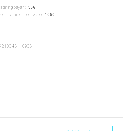
 catering payant :
55€
 en formule découverte) :
195€
E85 2100 4611 8906.