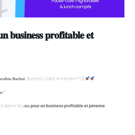
𝐧 𝐛𝐮𝐬𝐢𝐧𝐞𝐬𝐬 𝐩𝐫𝐨𝐟𝐢𝐭𝐚𝐛𝐥𝐞 𝐞𝐭
𝐥𝐢𝐧𝐞 𝐁𝐚𝐜𝐡𝐨𝐭, Business Coach et membre FCE
𝐧𝐞 *
btenir les 𝐜𝐥𝐞́𝐬
pour un business profitable et pérenne
.