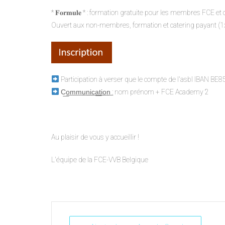
* 𝐅𝐨𝐫𝐦𝐮𝐥𝐞 * : formation gratuite pour les membres FCE et
Ouvert aux non-membres, formation et catering payant (1x
Participation à verser que le compte de l'asbl IBAN B
C͟o͟m͟m͟u͟n͟i͟c͟a͟t͟i͟o͟n͟ : nom prénom + FCE Academy 2
Au plaisir de vous y accueillir !
L'équipe de la FCE-VVB Belgique