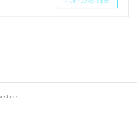
+ iCal / Outlook export
entaire.