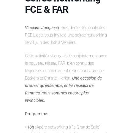
FCE & FAR
Vinciane Jocqueau
, Présidente Régionale des
FCE Liège, vous invite à une soirée networking
ce 21 juin dès 18h à Verviers.
Cette activité est organisée conjointement avec
le nouveau réseau FAR, bien connu des
liégeoises et récemment repris par Laurence
Beckers et Christel Herion.
Une occasion de
prouver qu'ensemble, entre réseaux de
femmes, nous sommes encore plus
invincibles.
Programme:
•
18h
: Apéro networking à "la Grande Salle"