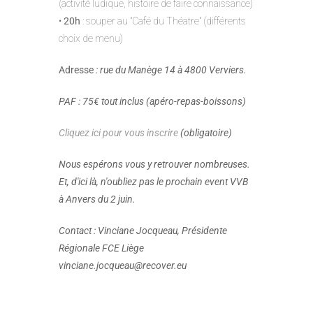
(activité ludique, histoire de faire connaissance)
•
20h
: souper au "Café du Théatre" (différents
choix de menu)
Adresse
: rue du Manège 14 à 4800 Verviers.
PAF : 75€ tout inclus (apéro-repas-boissons)
Cliquez ici pour vous inscrire
(obligatoire)
Nous espérons vous y retrouver nombreuses.
Et, d'ici là, n'oubliez pas le prochain event VVB
à Anvers du 2 juin.
Contact : Vinciane Jocqueau, Présidente
Régionale FCE Liège
vinciane.jocqueau@recover.eu