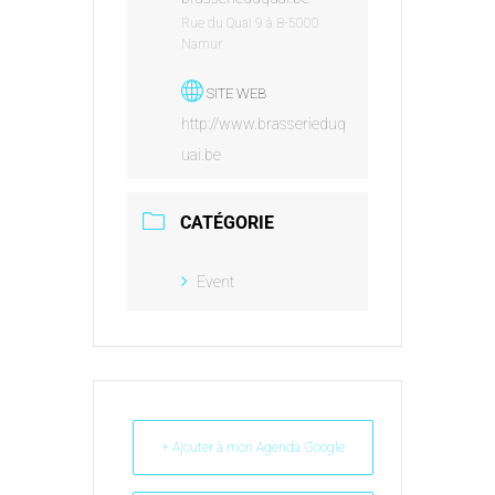
Rue du Quai 9 à B-5000
Namur
SITE WEB
http://www.brasserieduq
uai.be
CATÉGORIE
Event
+ Ajouter à mon Agenda Google