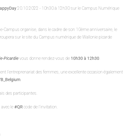
happyDay
20.10.2022 - 10h30 à 12h30 sur le Campus Numérique
n e-Campus organise, dans le cadre de son 10ème anniversaire, le
roupera sur le site du Campus numérique de Wallonie picarde
ie-Picardie
vous donne rendez-vous de
10h30 à 12h30
.
tient l'entreprenariat des femmes, une excellente occasion également
B_Belgium
.
is des participantes.
 avec le
#QR
code de l'invitation.
m