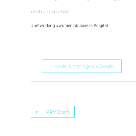
GSM 0477 20 48 63
#networking
#womeninbusiness
#digital
+ Ajouter à mon Agenda Google
PRV Event