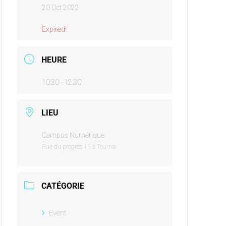
20 Oct 2022
Expired!
HEURE
10:30 - 12:30
LIEU
Campus Numérique
Rue du progrès 15 à Tournai
CATÉGORIE
Event