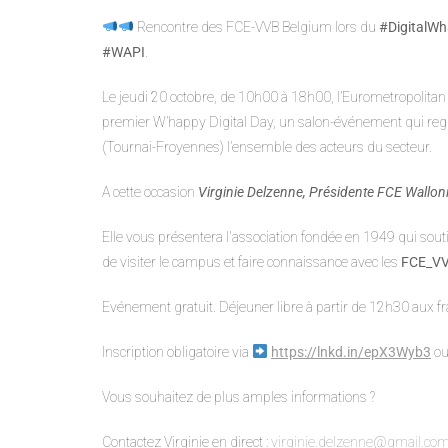
Rencontre des FCE-VVB Belgium lors du
#DigitalW
#WAPI
.
Le jeudi 20 octobre, de 10h00 à 18h00, l’Eurometropolita
premier W’happy Digital Day, un salon-événement qui reg
(Tournai-Froyennes) l’ensemble des acteurs du secteur.
A cette occasion
Virginie Delzenne
, Présidente FCE Wallon
Elle vous présentera l'association fondée en 1949 qui sou
de visiter le campus et faire connaissance avec les
FCE_VV
Evénement gratuit. Déjeuner libre à partir de 12h30 aux fra
Inscription obligatoire via
https://lnkd.in/epX3Wyb3
ou
Vous souhaitez de plus amples informations ?
Contactez Virginie en direct :
virginie.delzenne@gmail.co